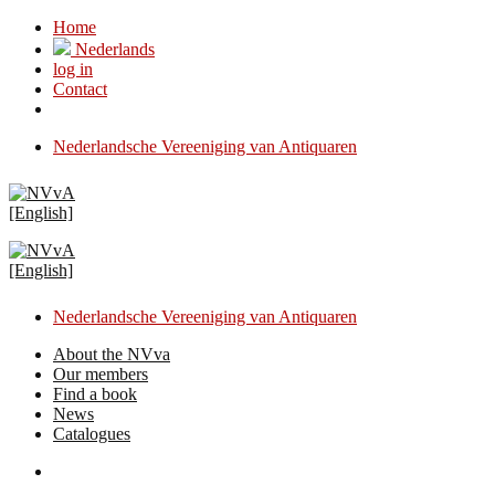
Skip
Home
to
Nederlands
content
log in
Contact
Nederlandsche Vereeniging van Antiquaren
Nederlandsche Vereeniging van Antiquaren
About the NVva
Our members
Find a book
News
Catalogues